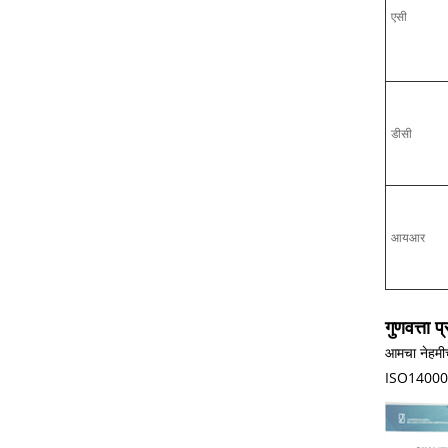
एसी
डीसी
आयआर
गुणवत्ता प
आमचा नेहमीच
ISO14000:140