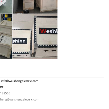
ेल: info@weishengelectric.com
यालय
3188565
sheng@weishengelectric.com