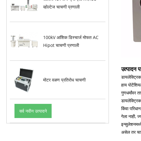
व्होल्टेज चाचणी प्रणाली
100kV आंशिक डिस्चार्ज मोफत AC
Hipot चाचणी प्रणाली
उत्पादन 
डायलेक्ट्रिक
मोटर वळण प्रतिरोध चाचणी
हाय पोटेंशिय
गुणधर्मांवर त
डायलेक्ट्रिक
किंवा परिधा
सर्व नवीन उत्पादने
गेला नाही, ज्
इन्सुलेशनमध्
असेल तर चा