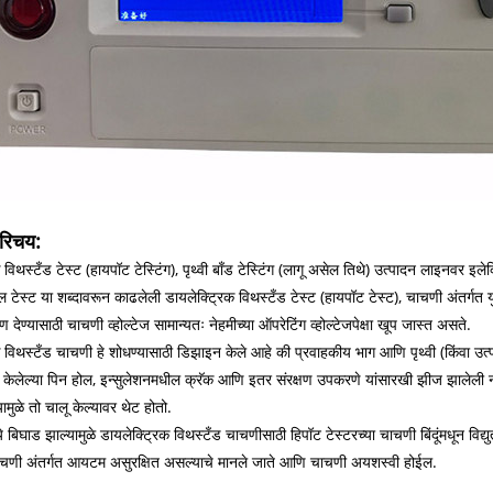
परिचय:
 विथस्टँड टेस्ट (हायपॉट टेस्टिंग), पृथ्वी बाँड टेस्टिंग (लागू असेल तिथे) उत्पादन लाइनवर इले
ल टेस्ट या शब्दावरून काढलेली डायलेक्ट्रिक विथस्टँड टेस्ट (हायपॉट टेस्ट), चाचणी अंतर्गत 
ाण देण्यासाठी चाचणी व्होल्टेज सामान्यतः नेहमीच्या ऑपरेटिंग व्होल्टेजपेक्षा खूप जास्त असते.
 विथस्टँड चाचणी हे शोधण्यासाठी डिझाइन केले आहे की प्रवाहकीय भाग आणि पृथ्वी (किंवा उत्प
न केलेल्या पिन होल, इन्सुलेशनमधील क्रॅक आणि इतर संरक्षण उपकरणे यांसारखी झीज झालेली ना
यामुळे तो चालू केल्यावर थेट होतो.
ये बिघाड झाल्यामुळे डायलेक्ट्रिक विथस्टँड चाचणीसाठी हिपॉट टेस्टरच्या चाचणी बिंदूंमधून विद
चणी अंतर्गत आयटम असुरक्षित असल्याचे मानले जाते आणि चाचणी अयशस्वी होईल.