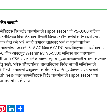
्टेंड चाचणी
ेक्ट्रिक विथस्टँड चाचणीसाठी Hipot Tester ची VS-9900 मालिका
डाईलेक्ट्रिक विथस्टँड चाचणीसाठी किफायतशीर, तरीही शक्तिशाली उपाय
यार केले गेले आहे, मग ते उत्पादन लाइनवर असो वा प्रयोगशाळेच्या
ाचणीच्या उद्देशाने. 5kV AC किंवा 6kV DC डायलेक्ट्रिक सामर्थ्य चाचण्या
 AC पॉवर आउटपुट Weshine® VS-9900 मालिका पार पाडण्याच्या
UL आणि CSA यासह अनेक आंतरराष्ट्रीय सुरक्षा मानकांसाठी चाचणी करण्यात
ु काही. अनेक वैशिष्ट्यांसह, डायलेक्ट्रिक विदंड चाचणी मालिकेसाठी
ter चाचणी अचूकपणे, कार्यक्षमतेने आणि सुरक्षितपणे पार पडल्याचे
eshine® कडून डायलेक्ट्रिक विदंड चाचणीसाठी Hipot Tester च्या
मच्याशी संपर्क साधा!
hatsApp
Pinterest
LinkedIn
Share