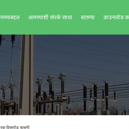
च्याबद्दल
आमच्याशी संपर्क साधा
बातम्या
डाउनलोड क
रिक विसस्टेंड चाचणी