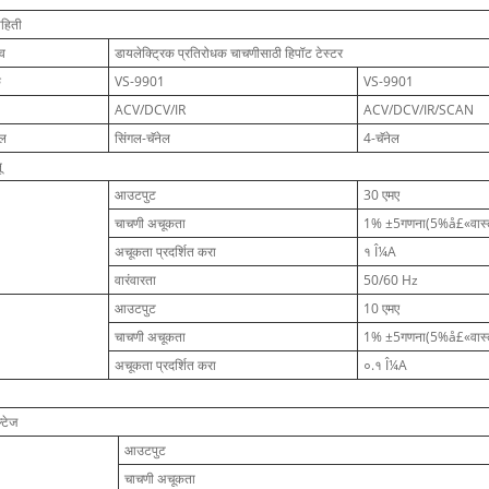
ाहिती
ंव
डायलेक्ट्रिक प्रतिरोधक चाचणीसाठी हिपॉट टेस्टर
क
VS-9901
VS-9901
ACV/DCV/IR
ACV/DCV/IR/SCAN
ेल
सिंगल-चॅनेल
4-चॅनेल
ू
आउटपुट
30 एमए
चाचणी अचूकता
1% ±5गणना(5%å£«वास्तवि
अचूकता प्रदर्शित करा
१ Î¼A
वारंवारता
50/60 Hz
आउटपुट
10 एमए
चाचणी अचूकता
1% ±5गणना(5%å£«वास्तवि
अचूकता प्रदर्शित करा
०.१ Î¼A
्टेज
आउटपुट
चाचणी अचूकता