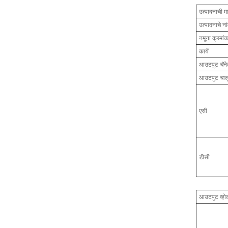
उत्पादनाची म
उत्पादनाचे ना
नमूना क्रमां
कार्ये
आउटपुट चॅन
आउटपुट चाल
एसी
डीसी
आउटपुट व्होल