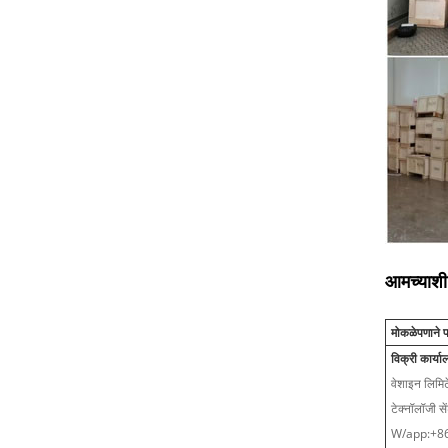
आमच्याशी 
मोकळेपणाने
विक्री कार्य
वेशाइन लिमिटे
टेक्नॉलॉजी से
W/app:+8