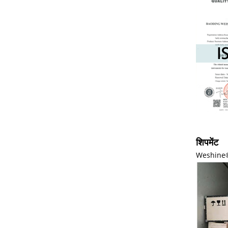
शिपमेंट
Weshine® च्