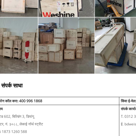
संपर्क साधा
 फोन कॉल करा: 400 996 1868
किंवा ई-म
ालय
संपर्क कार्
ड 602, बिल्डिंग 3, डियांगू
T. 0312 
ंटर, नं. ३०८८, लेकाई नॉर्थ स्ट्रीट
ई. bdwei
6 1873 1260 588