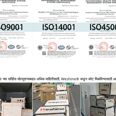
या सर्व्हिस सोल्युशन्सबद्दल अधिक माहितीसाठी, Weshine® कडून कोट मिळविण्यासाठी आम