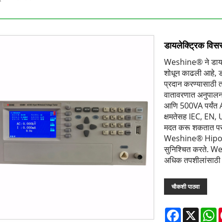
डायलेक्ट्रिक विसस
Weshine® ने डायल
शोधून काढली आहे, 
प्रदान करण्यासाठी त
वातावरणात अनुपालन च
आणि 500VA पर्यंत
क्षमतेसह IEC, EN, 
मदत करू शकतात परंत
Weshine® Hipot Tes
सुनिश्चित करते. W
अधिक तपशीलांसाठी आ
चौकशी पाठवा
Facebook
X
W