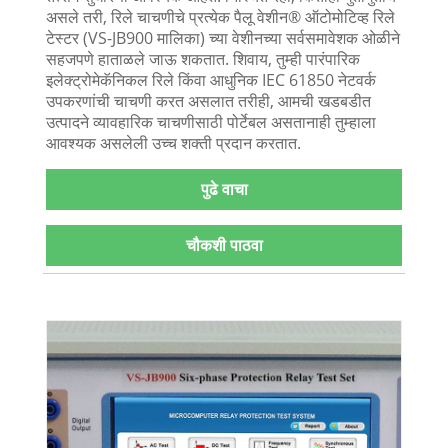
असले तरी, रिले चाचणीचे प्रत्येक पैलू वेशीन® ऑटोमोटिव्ह रिले
टेस्टर (VS-JB900 मालिका) च्या वेशीनच्या सर्वसमावेशक ओळीने
सहजपणे हाताळले जाऊ शकतात. शिवाय, तुम्ही पारंपारिक
इलेक्ट्रोमेकॅनिकल रिले किंवा आधुनिक IEC 61850 नेटवर्क
उपकरणांची चाचणी करत असलात तरीही, आमची खडबडीत
उत्पादने व्यावहारिक चाचणीसाठी पोर्टेबल असतानाही तुम्हाला
आवश्यक असलेली उच्च शक्ती प्रदान करतात.
पुढे वाचा
चौकशी पाठवा