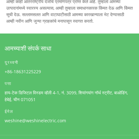
आम्ही काही आंतरराष्ट्रीय दर्जाचे प्रमाणपत्र प्राप्त केले आहे. तुम्हाला आमच्या
उत्पादनांमध्ये स्वारस्य असल्यास, आम्ही तुम्हाला समाधानकारक किंमत देऊ आणि किंमत
सूची देऊ. सल्लामसलत आणि वाटाघाटीसाठी आमच्या कारखान्याला भेट देण्यासाठी
आम्ही नवीन आणि जुन्या ग्राहकांचे मनापासून स्वागत करतो.
आमच्याशी संपर्क साधा
दूरध्वनी
+86-18631225229
पत्ता
हाय-टेक डिजिटल विस्डम व्हॅली 4-1, नं. 3099, शियांगयांग नॉर्थ स्ट्रीट, बाओडिंग,
हेबेई, चीन 071051
ईमेल
weshine@weshinelectric.com