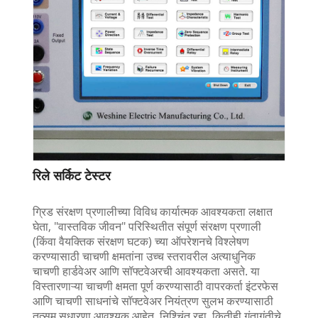
रिले सर्किट टेस्टर
ग्रिड संरक्षण प्रणालीच्या विविध कार्यात्मक आवश्यकता लक्षात
घेता, "वास्तविक जीवन" परिस्थितीत संपूर्ण संरक्षण प्रणाली
(किंवा वैयक्तिक संरक्षण घटक) च्या ऑपरेशनचे विश्लेषण
करण्यासाठी चाचणी क्षमतांना उच्च स्तरावरील अत्याधुनिक
चाचणी हार्डवेअर आणि सॉफ्टवेअरची आवश्यकता असते. या
विस्तारणाऱ्या चाचणी क्षमता पूर्ण करण्यासाठी वापरकर्ता इंटरफेस
आणि चाचणी साधनांचे सॉफ्टवेअर नियंत्रण सुलभ करण्यासाठी
तत्सम सुधारणा आवश्यक आहेत. निश्चिंत रहा, कितीही गुंतागुंतीचे