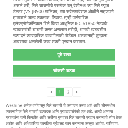
असले तरी, रिले चाचणीचे प्रत्येक पैलू वेशीन® च्या रिले फ्यूज
टेस्टर (VS-JB900 मालिका) च्या सर्वसमावेशक ओळीने सहजपणे
हाताळले जाऊ शकतात. शिवाय, तुम्ही पारंपारिक
इलेक्ट्रोमेकॅनिकल रिले किंवा आधुनिक IEC 61850 नेटवर्क
उपकरणांची चाचणी करत असलात तरीही, आमची खडबडीत
उत्पादने व्यावहारिक चाचणीसाठी पोर्टेबल असतानाही तुम्हाला
आवश्यक असलेली उच्च शक्ती प्रदान करतात.
पुढे वाचा
चौकशी पाठवा
<
1
2
>
Weshine अनेक वर्षांपासून रिले चाचणी चे उत्पादन करत आहे आणि चीनमधील
व्यावसायिक रिले चाचणी उत्पादक आणि पुरवठादारांपैकी एक आहे. आम्ही आमच्या
ग्राहकांना कमी किमतीत आणि सर्वोच्च गुणवत्ता रिले चाचणी प्रदान करण्याचे ध्येय ठेवत
आहोत आणि अधिकाधिक जागतिक ब्रँडसह काम करण्यास उत्सुक आहोत. याशिवाय,