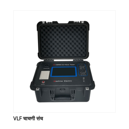
VLF चाचणी संच