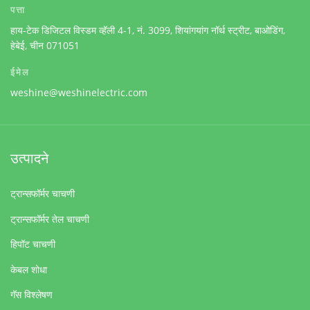
पत्ता
हाय-टेक डिजिटल विस्डम व्हॅली 4-1, नं. 3099, शियांगयांग नॉर्थ स्ट्रीट, बाओडिंग,
हेबेई, चीन 071051
ईमेल
weshine@weshinelectric.com
उत्पादने
ट्रान्सफॉर्मर चाचणी
ट्रान्सफॉर्मर तेल चाचणी
हिपॉट चाचणी
केबल शोधा
गॅस विश्लेषण