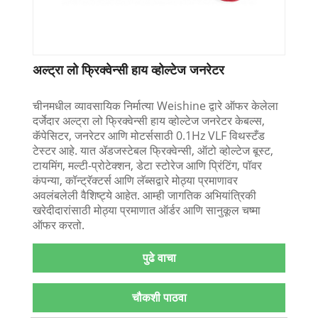
अल्ट्रा लो फ्रिक्वेन्सी हाय व्होल्टेज जनरेटर
चीनमधील व्यावसायिक निर्मात्या Weishine द्वारे ऑफर केलेला
दर्जेदार अल्ट्रा लो फ्रिक्वेन्सी हाय व्होल्टेज जनरेटर केबल्स,
कॅपेसिटर, जनरेटर आणि मोटर्ससाठी 0.1Hz VLF विथस्टँड
टेस्टर आहे. यात ॲडजस्टेबल फ्रिक्वेन्सी, ऑटो व्होल्टेज बूस्ट,
टायमिंग, मल्टी-प्रोटेक्शन, डेटा स्टोरेज आणि प्रिंटिंग, पॉवर
कंपन्या, कॉन्ट्रॅक्टर्स आणि लॅब्सद्वारे मोठ्या प्रमाणावर
अवलंबलेली वैशिष्ट्ये आहेत. आम्ही जागतिक अभियांत्रिकी
खरेदीदारांसाठी मोठ्या प्रमाणात ऑर्डर आणि सानुकूल चष्मा
ऑफर करतो.
पुढे वाचा
चौकशी पाठवा