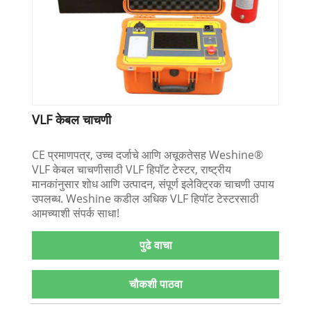
VLF केबल चाचणी
CE प्रमाणपत्र, उच्च दर्जाचे आणि अचूकतेसह Weshine®
VLF केबल चाचणीसाठी VLF हिपॉट टेस्टर, राष्ट्रीय
मानकांनुसार शोध आणि उत्पादन, संपूर्ण इलेक्ट्रिक चाचणी उपाय
उपलब्ध. Weshine कडील अधिक VLF हिपॉट टेस्टरसाठी
आमच्याशी संपर्क साधा!
पुढे वाचा
चौकशी पाठवा