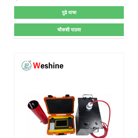
पुढे वाचा
चौकशी पाठवा