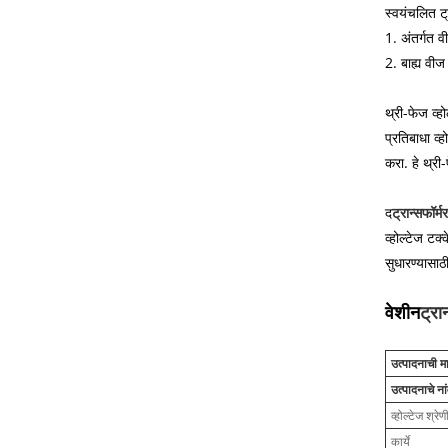
स्वयंचलित ट्
1. अंतर्गत 
2. बाह्य वीज
थ्री-फेज व्ह
प्रतिबाधा व्
करा. हे थ्री
द
ट्रान्सफॉर्
व्होल्टेज टक
सुधारण्यासा
वेशीन
ट्रा
उत्पादनाची म
उत्पादनाचे ना
व्होल्टेज श्रेण
कार्ये