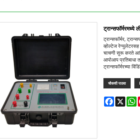
ट्रान्सफॉर्मरमध्य
ट्रान्सफॉर्मर, ट्रान्
व्होल्टेज रेग्युलेटर
चाचणी सुरू करते आणि 
आपोआप प्रतिबाधा त्
ट्रान्सफॉर्मरच्या विं
चौकशी पाठवा
Facebook
X
W