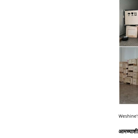
Weshine'sS
आमच्याशी 