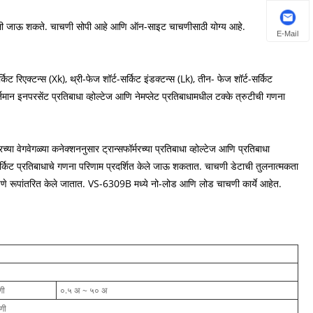
ूर्ण केली जाऊ शकते. चाचणी सोपी आहे आणि ऑन-साइट चाचणीसाठी योग्य आहे.
E-Mail
्किट रिएक्टन्स (Xk), थ्री-फेज शॉर्ट-सर्किट इंडक्टन्स (Lk), तीन- फेज शॉर्ट-सर्किट
वर्तमान इनपरसेंट प्रतिबाधा व्होल्टेज आणि नेमप्लेट प्रतिबाधामधील टक्के त्रुटीची गणना
या वेगवेगळ्या कनेक्शननुसार ट्रान्सफॉर्मरच्या प्रतिबाधा व्होल्टेज आणि प्रतिबाधा
-सर्किट प्रतिबाधाचे गणना परिणाम प्रदर्शित केले जाऊ शकतात. चाचणी डेटाची तुलनात्मकता
तपणे रूपांतरित केले जातात. VS-6309B मध्ये नो-लोड आणि लोड चाचणी कार्ये आहेत.
णी
०.५ अ ~ ५० अ
चणी