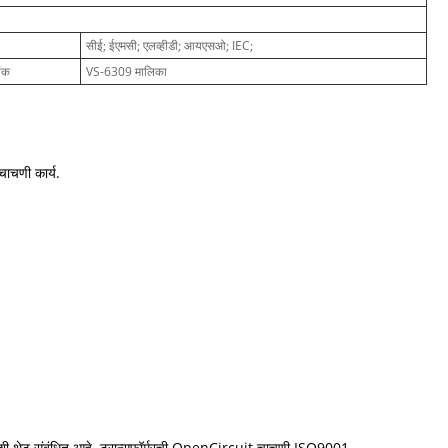
सीई; ईएमसी; एलव्हीडी; आयएसओ; IEC;
ांक
VS-6309 मालिका
चाचणी कार्य.
त्तेशी थेट संबंधित आहे. ट्रान्सफॉर्मरची OpenCircuit चाचणी ISO9001,