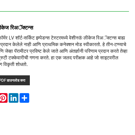
े लीकेज रिअॅक्टन्स
सफॉर्मर LV शॉर्ट-सर्किट इम्पेडन्स टेस्टरमध्ये वेशीन® लीकेज रिअॅक्टन्स बाह्य
सह प्रदान केलेले नाही आणि प्राथमिक कनेक्शन मोड स्वीकारतो. हे तीन-टप्प्याचे
जेव्हा पॅरामीटर प्रविष्ट केले जाते आणि अंतर्ज्ञानी परिणाम प्रदान करते तेव्हा
रुटी टक्केवारीची गणना करते. हा एक जलद परीक्षक आहे जो साइटवरील
डिंग विकृती शोधतो.
PDF डाउनलोड करा
hatsApp
Pinterest
LinkedIn
Share