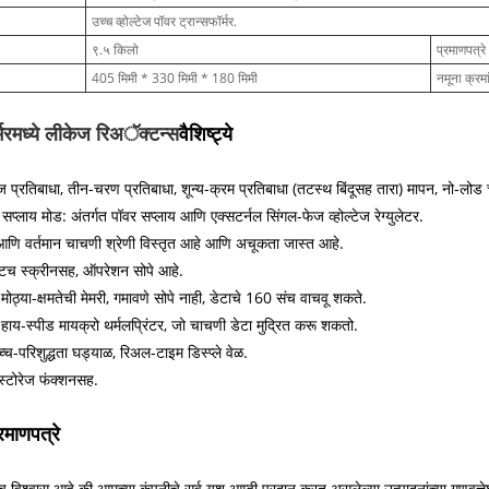
उच्च व्होल्टेज पॉवर ट्रान्सफॉर्मर.
९.५ किलो
प्रमाणपत्रे
405 मिमी * 330 मिमी * 180 मिमी
नमूना क्रम
र्मरमध्ये लीकेज रिअॅक्टन्स
वैशिष्ट्ये
 प्रतिबाधा, तीन-चरण प्रतिबाधा, शून्य-क्रम प्रतिबाधा (तटस्थ बिंदूसह तारा) मापन, नो-लोड 
सप्लाय मोड: अंतर्गत पॉवर सप्लाय आणि एक्सटर्नल सिंगल-फेज व्होल्टेज रेग्युलेटर.
ज आणि वर्तमान चाचणी श्रेणी विस्तृत आहे आणि अचूकता जास्त आहे.
टच स्क्रीनसह, ऑपरेशन सोपे आहे.
मोठ्या-क्षमतेची मेमरी, गमावणे सोपे नाही, डेटाचे 160 संच वाचवू शकते.
हाय-स्पीड मायक्रो थर्मलप्रिंटर, जो चाचणी डेटा मुद्रित करू शकतो.
्च-परिशुद्धता घड्याळ, रिअल-टाइम डिस्प्ले वेळ.
 स्टोरेज फंक्शनसह.
्रमाणपत्रे
 विश्वास आहे की आमच्या कंपनीचे सर्व यश आम्ही प्रदान करत असलेल्या उत्पादनांच्या गुणव