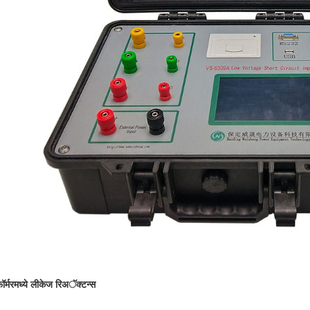
फॉर्मरमध्ये लीकेज रिअॅक्टन्स