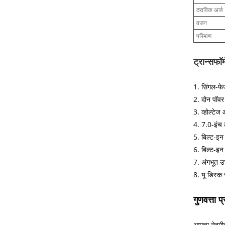
ठराविक अर्ज
वजन
परिमाण
ट्रान्सफॉ
1. सिंगल-फेज
2. दोन पॉवर 
3. व्होल्टे
4. 7.0-इंच 
5. बिल्ट-इन 
6. बिल्ट-इन 
7. अंगभूत उच
8. यू डिस्क
गुणवत्ता प
आमचा नेहमीच