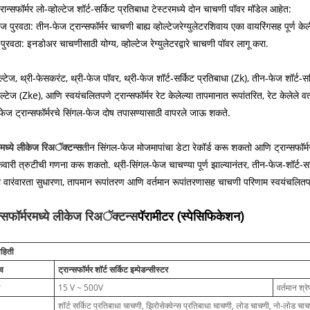
रान्सफॉर्मर लो-व्होल्टेज शॉर्ट-सर्किट प्रतिबाधा टेस्टरमध्ये दोन चाचणी पॉवर मॉडेल आहेत:
वीज पुरवठा: तीन-फेज ट्रान्सफॉर्मर चाचणी बाह्य व्होल्टेजरेग्युलेटरशिवाय एका वायरिंगसह प
 पुरवठा: इनडोअर चाचणीसाठी योग्य, व्होल्टेज रेग्युलेटरद्वारे चाचणी पॉवर लागू करा.
ोल्टेज, थ्री-फेसकरंट, थ्री-फेज पॉवर, थ्री-फेज शॉर्ट-सर्किट प्रतिबाधा (Zk), तीन-फेज शॉर्ट-सर
होल्टेज (Zke), आणि स्वयंचलितपणे ट्रान्सफॉर्मर रेट केलेल्या तापमानात रूपांतरित, रेट केलेले 
-फेज ट्रान्सफॉर्मरचे सिंगल-फेज दोष तपासण्यासाठी वापरले जाऊ शकते.
मरमध्ये लीकेज रिअॅक्टन्स
तीन सिंगल-फेज मोजमापांचा डेटा रेकॉर्ड करू शकतो आणि ट्रान्सफॉर्मरच्
्केवारी त्रुटीची गणना करू शकतो. थ्री-सिंगल-फेज चाचण्या पूर्ण झाल्यानंतर, तीन-फेज-शॉर्ट
ठी वारंवारता सुधारणा, तापमान रूपांतरण आणि वर्तमान रूपांतरणासह चाचणी परिणाम स्वयंचलि
न्सफॉर्मरमध्ये लीकेज रिअॅक्टन्स
पॅरामीटर (स्पेसिफिकेशन)
ाहिती
ंव
ट्रान्सफॉर्मर शॉर्ट सर्किट इम्पेडन्सीस्टर
ी
15 V ~ 500V
वर्तमान श्रे
शॉर्ट सर्किट प्रतिबाधा चाचणी, झिरोसेक्वेन्स प्रतिबाधा चाचणी, लोड चाचणी, नो-लोड चा