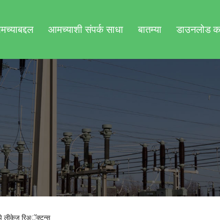
च्याबद्दल
आमच्याशी संपर्क साधा
बातम्या
डाउनलोड क
्ये लीकेज रिअॅक्टन्स