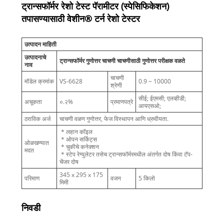
ट्रान्सफॉर्मर रेशो टेस्ट पॅरामीटर (स्पेसिफिकेशन)
तपासण्यासाठी वेशीन® टर्न रेशो टेस्टर
उत्पादन माहिती
उत्पादनाचे
ट्रान्सफॉर्मर गुणोत्तर चाचणी चाचणीसाठी गुणोत्तर परीक्षक वळते
नाव
चाचणी
मॉडेल क्रमांक
VS-6628
0.9 ~ 10000
श्रेणी
सीई; ईएमसी; एलव्हीडी;
अचूकता
०.२%
प्रमाणपत्रे
आयएसओ;
ठराविक अर्ज
चाचणी वळण गुणोत्तर, फेज विस्थापन आणि ध्रुवीयता.
* लहान कॉइल
* ओपन सर्किट्स
ओळखण्यात
* चुकीचे कनेक्शन
मदत
* स्टेप रेग्युलेटर तसेच ट्रान्सफॉर्मरमधील अंतर्गत दोष किंवा टॅप-
चेंजर दोष
345 x 295 x 175
परिमाण
वजन
5 किलो
मिमी
निवडी