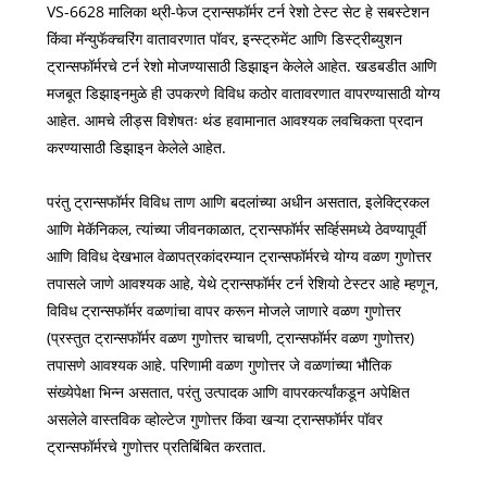
VS-6628 मालिका थ्री-फेज ट्रान्सफॉर्मर टर्न रेशो टेस्ट सेट हे सबस्टेशन
किंवा मॅन्युफॅक्चरिंग वातावरणात पॉवर, इन्स्ट्रुमेंट आणि डिस्ट्रीब्युशन
ट्रान्सफॉर्मरचे टर्न रेशो मोजण्यासाठी डिझाइन केलेले आहेत. खडबडीत आणि
मजबूत डिझाइनमुळे ही उपकरणे विविध कठोर वातावरणात वापरण्यासाठी योग्य
आहेत. आमचे लीड्स विशेषतः थंड हवामानात आवश्यक लवचिकता प्रदान
करण्यासाठी डिझाइन केलेले आहेत.
परंतु ट्रान्सफॉर्मर विविध ताण आणि बदलांच्या अधीन असतात, इलेक्ट्रिकल
आणि मेकॅनिकल, त्यांच्या जीवनकाळात, ट्रान्सफॉर्मर सर्व्हिसमध्ये ठेवण्यापूर्वी
आणि विविध देखभाल वेळापत्रकांदरम्यान ट्रान्सफॉर्मरचे योग्य वळण गुणोत्तर
तपासले जाणे आवश्यक आहे, येथे ट्रान्सफॉर्मर टर्न रेशियो टेस्टर आहे म्हणून,
विविध ट्रान्सफॉर्मर वळणांचा वापर करून मोजले जाणारे वळण गुणोत्तर
(प्रस्तुत ट्रान्सफॉर्मर वळण गुणोत्तर चाचणी, ट्रान्सफॉर्मर वळण गुणोत्तर)
तपासणे आवश्यक आहे. परिणामी वळण गुणोत्तर जे वळणांच्या भौतिक
संख्येपेक्षा भिन्न असतात, परंतु उत्पादक आणि वापरकर्त्यांकडून अपेक्षित
असलेले वास्तविक व्होल्टेज गुणोत्तर किंवा खऱ्या ट्रान्सफॉर्मर पॉवर
ट्रान्सफॉर्मरचे गुणोत्तर प्रतिबिंबित करतात.