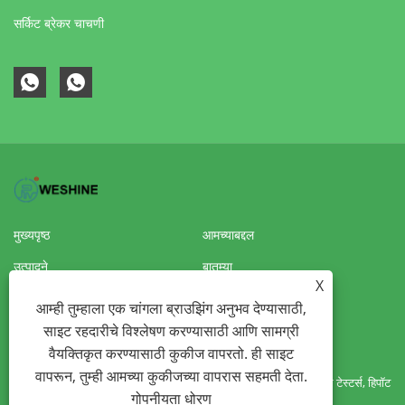
सर्किट ब्रेकर चाचणी
मुख्यपृष्ठ
आमच्याबद्दल
उत्पादने
बातम्या
X
डाउनलोड करा
चौकशी पाठवा
आम्ही तुम्हाला एक चांगला ब्राउझिंग अनुभव देण्यासाठी,
साइट रहदारीचे विश्लेषण करण्यासाठी आणि सामग्री
आमच्याशी संपर्क साधा
VR
वैयक्तिकृत करण्यासाठी कुकीज वापरतो. ही साइट
वापरून, तुम्ही आमच्या कुकीजच्या वापरास सहमती देता.
कॉपीराइट © 2022 वेशाइन इलेक्ट्रिक मॅन्युफॅक्चरिंग कं, लिमिटेड - ट्रान्सफॉर्मर टेस्टर्स, हिपॉट
गोपनीयता धोरण