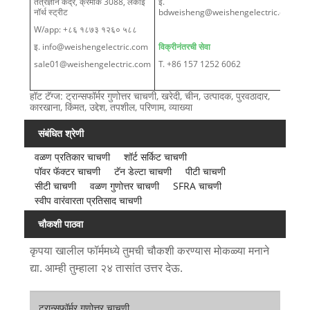
तंत्रज्ञान केंद्र, क्रमांक 3088, लेकाई
ई.
नॉर्थ स्ट्रीट
bdweisheng@weishengelectric.com
W/app: +८६ १८७३ १२६० ५८८
इ. info@weishengelectric.com
विक्रीनंतरची सेवा
sale01@weishengelectric.com
T. +86 157 1252 6062
हॉट टॅग्ज: ट्रान्सफॉर्मर गुणोत्तर चाचणी, खरेदी, चीन, उत्पादक, पुरवठादार,
कारखाना, किंमत, उद्देश, तपशील, परिणाम, व्याख्या
संबंधित श्रेणी
वळण प्रतिकार चाचणी
शॉर्ट सर्किट चाचणी
पॉवर फॅक्टर चाचणी
टॅन डेल्टा चाचणी
पीटी चाचणी
सीटी चाचणी
वळण गुणोत्तर चाचणी
SFRA चाचणी
स्वीप वारंवारता प्रतिसाद चाचणी
चौकशी पाठवा
कृपया खालील फॉर्ममध्ये तुमची चौकशी करण्यास मोकळ्या मनाने
द्या. आम्ही तुम्हाला २४ तासांत उत्तर देऊ.