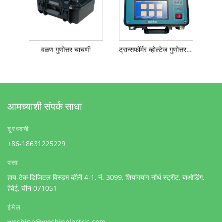
वळण गुणोत्तर चाचणी
ट्रान्सफॉर्मर व्होल्टेज गुणोत्तर चाचणी
आमच्याशी संपर्क साधा
दूरध्वनी
+86-18631225229
पत्ता
हाय-टेक डिजिटल विस्डम व्हॅली 4-1, नं. 3099, शियांगयांग नॉर्थ स्ट्रीट, बाओडिंग,
हेबेई, चीन 071051
ईमेल
weshine@weshinelectric.com