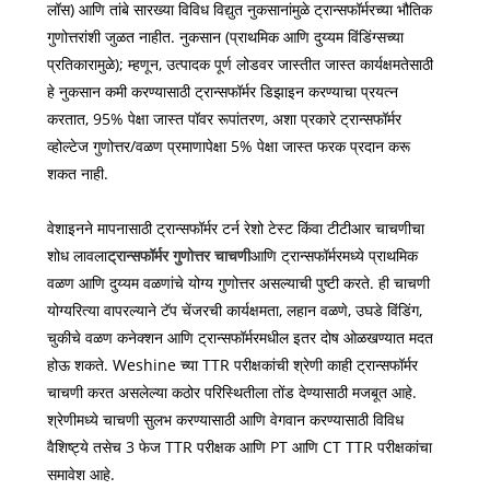
लॉस) आणि तांबे सारख्या विविध विद्युत नुकसानांमुळे ट्रान्सफॉर्मरच्या भौतिक
गुणोत्तरांशी जुळत नाहीत. नुकसान (प्राथमिक आणि दुय्यम विंडिंग्सच्या
प्रतिकारामुळे); म्हणून, उत्पादक पूर्ण लोडवर जास्तीत जास्त कार्यक्षमतेसाठी
हे नुकसान कमी करण्यासाठी ट्रान्सफॉर्मर डिझाइन करण्याचा प्रयत्न
करतात, 95% पेक्षा जास्त पॉवर रूपांतरण, अशा प्रकारे ट्रान्सफॉर्मर
व्होल्टेज गुणोत्तर/वळण प्रमाणापेक्षा 5% पेक्षा जास्त फरक प्रदान करू
शकत नाही.
वेशाइनने मापनासाठी ट्रान्सफॉर्मर टर्न रेशो टेस्ट किंवा टीटीआर चाचणीचा
शोध लावला
ट्रान्सफॉर्मर गुणोत्तर चाचणी
आणि ट्रान्सफॉर्मरमध्ये प्राथमिक
वळण आणि दुय्यम वळणांचे योग्य गुणोत्तर असल्याची पुष्टी करते. ही चाचणी
योग्यरित्या वापरल्याने टॅप चेंजरची कार्यक्षमता, लहान वळणे, उघडे विंडिंग,
चुकीचे वळण कनेक्शन आणि ट्रान्सफॉर्मरमधील इतर दोष ओळखण्यात मदत
होऊ शकते. Weshine च्या TTR परीक्षकांची श्रेणी काही ट्रान्सफॉर्मर
चाचणी करत असलेल्या कठोर परिस्थितीला तोंड देण्यासाठी मजबूत आहे.
श्रेणीमध्ये चाचणी सुलभ करण्यासाठी आणि वेगवान करण्यासाठी विविध
वैशिष्ट्ये तसेच 3 फेज TTR परीक्षक आणि PT आणि CT TTR परीक्षकांचा
समावेश आहे.