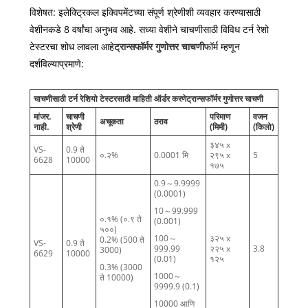
विशेषत: इलेक्ट्रिकल इक्विपमेंटच्या संपूर्ण श्रेणीशी व्यवहार करण्यासाठी
वेशीनकडे 8 वर्षांचा अनुभव आहे. सध्या वेशीने चाचणीसाठी विविध टर्न रेशो
टेस्टरचा शोध लावला आहे
ट्रान्सफॉर्मर गुणोत्तर चाचणी
फॉर्म म्हणून
दर्शविल्याप्रमाणे:
चाचणीसाठी टर्न रेशियो टेस्टरसाठी माहिती ऑर्डर करणे
ट्रान्सफॉर्मर गुणोत्तर चाचणी
मांजर.
चाचणी
परिमाण
वजन
अचूकता
ठराव
नाही.
श्रेणी
(मिमी)
(किलो)
३४५ x
VS-
0.9 ते
०.२%
0.0001 मि
२९५ x
5
6628
10000
१७५
0.9～9.9999
(0.0001)
10～99.999
०.१% (०.९ ते
(0.001)
५००)
100～
३२५ x
0.2% (500 ते
VS-
0.9 ते
999.99
२२५ x
3.8
3000)
6629
10000
(0.01)
१२५
0.3% (3000
1000～
ते 10000)
9999.9 (0.1)
10000 आणि