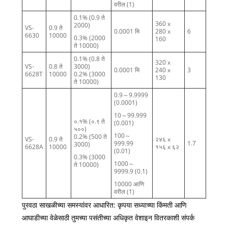
वरील (1)
0.1% (0.9 ते
360 x
2000)
VS-
0.9 ते
0.0001 मि
280 x
6
6630
10000
0.3% (2000
160
ते 10000)
0.1% (0.8 ते
320 x
VS-
0.8 ते
3000)
0.0001 मि
240 x
3
6628T
10000
0.2% (3000
130
ते 10000)
0.9～9.9999
(0.0001)
10～99.999
०.१% (०.९ ते
(0.001)
५००)
100～
0.2% (500 ते
VS-
0.9 ते
२४६ x
999.99
1.7
3000)
6628A
10000
१५६ x ६२
(0.01)
0.3% (3000
1000～
ते 10000)
9999.9 (0.1)
10000 आणि
वरील (1)
पुरवठा साखळीच्या समस्यांवर आधारित: कृपया सध्याच्या किंमती आणि
आघाडीच्या वेळेसाठी तुमच्या पसंतीच्या अधिकृत वेशाइन वितरकाशी संपर्क